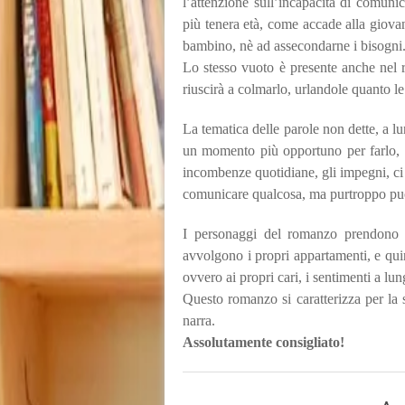
l’attenzione sull’incapacità di comunica
più tenera età, come accade alla giovan
bambino, nè ad assecondarne i bisogni
Lo stesso vuoto è presente anche nel 
riuscirà a colmarlo, urlandole quanto l
La tematica delle parole non dette, a 
un momento più opportuno per farlo, 
incombenze quotidiane, gli impegni, c
comunicare qualcosa, ma purtroppo pu
I personaggi del romanzo prendono 
avvolgono i propri appartamenti, e quind
ovvero ai propri cari, i sentimenti a lun
Questo romanzo si caratterizza per la s
narra.
Assolutamente consigliato!