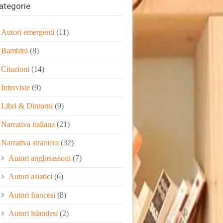
ategorie
Autori emergenti
(11)
Bambini
(8)
Citazioni
(14)
Interviste
(9)
Libri & Dintorni
(9)
Narrativa italiana
(21)
Narrativa straniera
(32)
Autori anglosassoni
(7)
Autori asiatici
(6)
Autori francesi
(8)
Autori islandesi
(2)