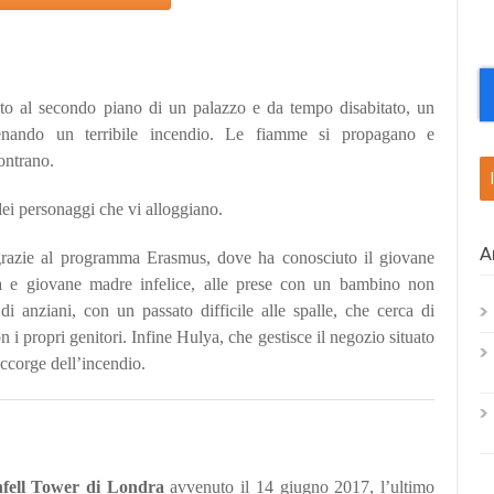
ato al secondo piano di un palazzo e da tempo disabitato, un
catenando un terribile incendio. Le fiamme si propagano e
ontrano.
 dei personaggi che vi alloggiano.
A
o grazie al programma Erasmus, dove ha conosciuto il giovane
ica e giovane madre infelice, alle prese con un bambino non
di anziani, con un passato difficile alle spalle, che cerca di
n i propri genitori. Infine Hulya, che gestisce il negozio situato
accorge dell’incendio.
fell Tower di Londra
avvenuto il 14 giugno 2017, l’ultimo