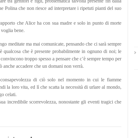
re tra genitori e figli, problematica talvolta presente fin dalla
e Polina che non riesce ad interpretare i ripetuti pianti del suo
.
rapporto che Alice ha con sua madre e solo in punto di morte
e voglia bene.
lungo meditate ma mai comunicate, pensando che ci sarà sempre
è qualcosa che è presente probabilmente in ognuno di noi; le
i convincono troppo spesso a pensare che c’è sempre tempo per
ò anche accadere che un domani non verrà.
consapevolezza di ciò solo nel momento in cui le fiamme
i la loro vita, ed lì che scatta la necessità di urlare al mondo,
go celati.
ua incredibile scorrevolezza, nonostante gli eventi tragici che