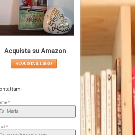
Acquista su Amazon
ACQUISTA IL LIBRO
ontattami
*
ome
*
mail