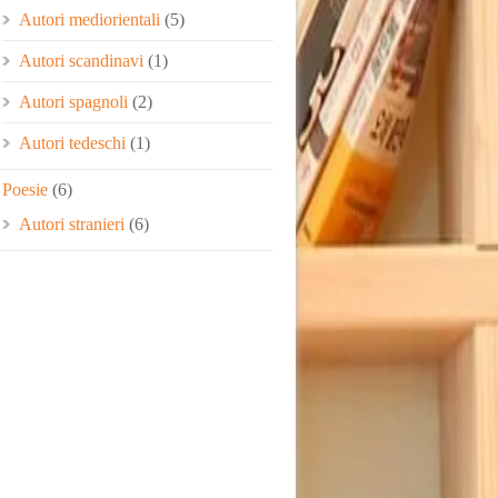
Autori mediorientali
(5)
Autori scandinavi
(1)
Autori spagnoli
(2)
Autori tedeschi
(1)
Poesie
(6)
Autori stranieri
(6)