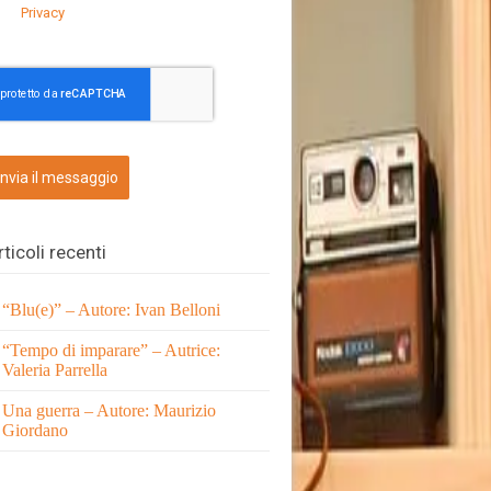
Privacy
Invia il messaggio
rticoli recenti
“Blu(e)” – Autore: Ivan Belloni
“Tempo di imparare” – Autrice:
Valeria Parrella
Una guerra – Autore: Maurizio
Giordano