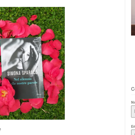
C
N
E
e