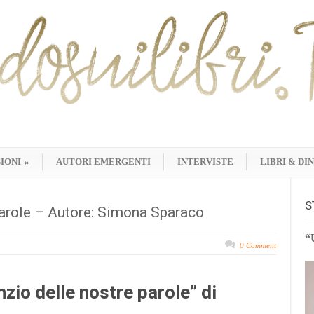
IONI
»
AUTORI EMERGENTI
INTERVISTE
LIBRI & DI
S
parole – Autore: Simona Sparaco
“
0 Comment
zio delle nostre parole” di