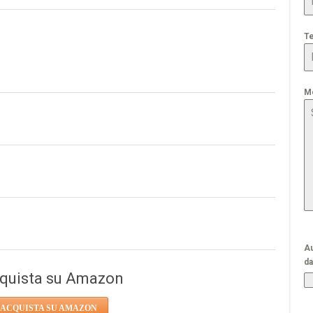
T
M
Au
da
quista su Amazon
ACQUISTA SU AMAZON