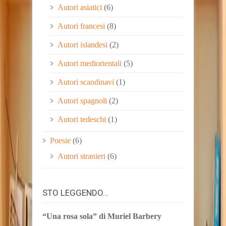
Autori asiatici
(6)
Autori francesi
(8)
Autori islandesi
(2)
Autori mediorientali
(5)
Autori scandinavi
(1)
Autori spagnoli
(2)
Autori tedeschi
(1)
Poesie
(6)
Autori stranieri
(6)
STO LEGGENDO…
“Una rosa sola” di Muriel Barbery