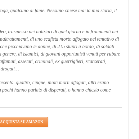
roga, qualcuno di fame. Nessuno chiese mai la mia storia, il
video, trasmesso nei notiziari di quel giorno e in frammenti nei
maltrattamenti, di uno scafista morto affogato nel tentativo di
 che picchiavano le donne, di 215 stupri a bordo, di soldati
in genere, di islamici, di giovani opportunisti venuti per rubare
amati, assetati, criminali, ex guerriglieri, scarcerati,
i, drogati…
ecento, quattro, cinque, molti morti affogati, altri erano
 In pochi hanno parlato di disperati, o hanno chiesto come
ACQUISTA SU AMAZON