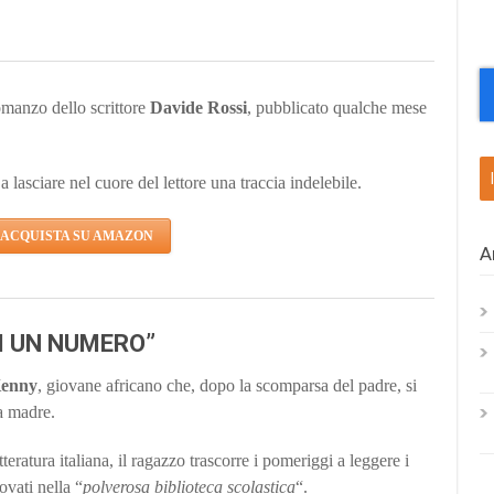
omanzo dello scrittore
Davide Rossi
, pubblicato qualche mese
lasciare nel cuore del lettore una traccia indelebile.
ACQUISTA SU AMAZON
A
I UN NUMERO”
enny
, giovane africano che, dopo la scomparsa del padre, si
ua madre.
teratura italiana, il ragazzo trascorre i pomeriggi a leggere i
rovati nella “
polverosa biblioteca scolastica
“.