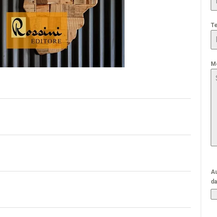
T
M
Au
da