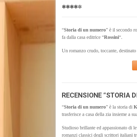
✱✱✱✱✲
“
Storia di un numero
” è il secondo r
fa dalla casa editrice “
Rossini
“.
Un romanzo crudo, toccante, destinato a 
RECENSIONE “STORIA D
“
Storia di un numero
” è la storia di
K
trasferisce a casa della zia insieme a s
Studioso brillante ed appassionato di let
romanzi classici degli scrittori italiani t