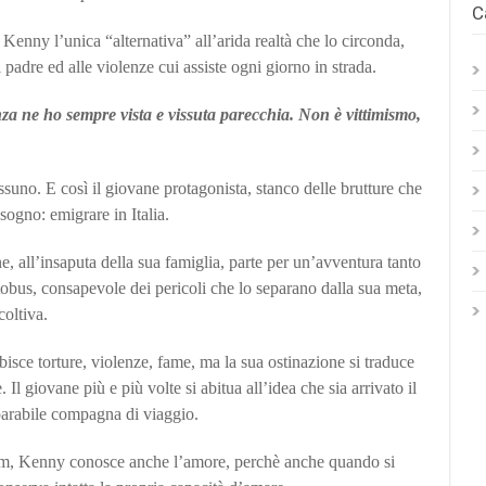
C
 Kenny l’unica “alternativa” all’arida realtà che lo circonda,
l padre ed alle violenze cui assiste ogni giorno in strada.
nza ne ho sempre vista e vissuta parecchia. Non è vittimismo,
ssuno. E così il giovane protagonista, stanco delle brutture che
sogno: emigrare in Italia.
ne, all’insaputa della sua famiglia, parte per un’avventura tanto
obus, consapevole dei pericoli che lo separano dalla sua meta,
oltiva.
sce torture, violenze, fame, ma la sua ostinazione si traduce
 Il giovane più e più volte si abitua all’idea che sia arrivato il
parabile compagna di viaggio.
ram, Kenny conosce anche l’amore, perchè anche quando si