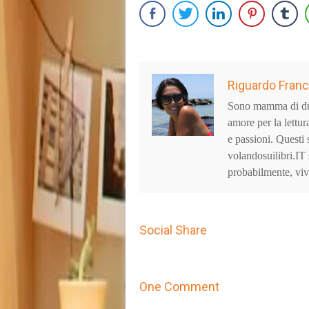
Riguardo Fran
Sono mamma di due 
amore per la lettur
e passioni. Questi 
volandosuilibri.IT 
probabilmente, viv
Social Share
One Comment