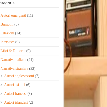
ategorie
Autori emergenti
(11)
Bambini
(8)
Citazioni
(14)
Interviste
(9)
Libri & Dintorni
(9)
Narrativa italiana
(21)
Narrativa straniera
(32)
Autori anglosassoni
(7)
Autori asiatici
(6)
Autori francesi
(8)
Autori islandesi
(2)