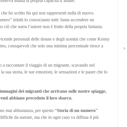
nserva intatta la propria capacità d’amare.
 che ho scritto fin qui non rappresenti nulla di nuovo.
mero” infatti lo conosciamo tutti: basta accendere un
o ciò che narra l’autore non è frutto della propria fantasia.
vicende personali delle donne e degli uomini che come Kenny
ferno, consapevoli che solo una minima percentuale riesce a
to a raccontare il viaggio di un migrante, scavando nel
a sua storia, le sue emozioni, le sensazioni e le paure che lo
 immagini dei migranti che arrivano sulle nostre spiagge,
enti abbiano preceduto il loro sbarco.
no mai abbastanza, per questo “
Storia di un numero
”
difficile da narrare, ma che in ogni caso va diffusa il più