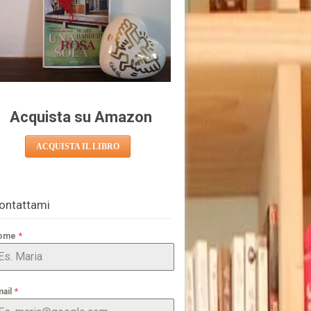
Acquista su Amazon
ACQUISTA IL LIBRO
ontattami
*
ome
*
mail