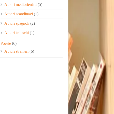
Autori mediorientali
(5)
Autori scandinavi
(1)
Autori spagnoli
(2)
Autori tedeschi
(1)
Poesie
(6)
Autori stranieri
(6)