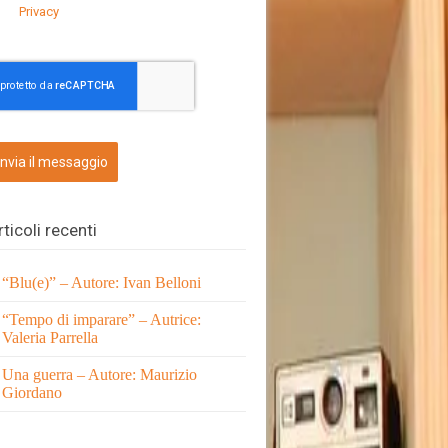
Privacy
Invia il messaggio
rticoli recenti
“Blu(e)” – Autore: Ivan Belloni
“Tempo di imparare” – Autrice:
Valeria Parrella
Una guerra – Autore: Maurizio
Giordano