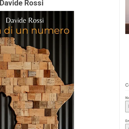
Davide Rossi
C
N
E