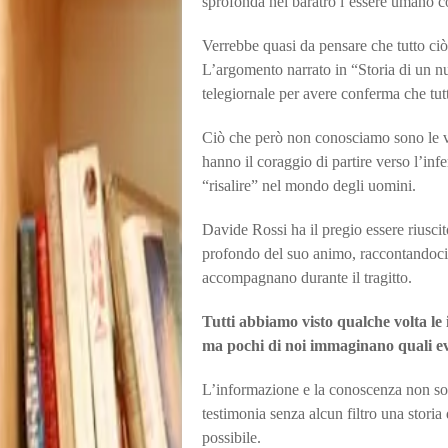
sprofonda nel baratro l’essere umano co
Verrebbe quasi da pensare che tutto ciò
L’argomento narrato in “Storia di un nu
telegiornale per avere conferma che tutt
Ciò che però non conosciamo sono le 
hanno il coraggio di partire verso l’in
“risalire” nel mondo degli uomini.
Davide Rossi ha il pregio essere riusci
profondo del suo animo, raccontandoci l
accompagnano durante il tragitto.
Tutti abbiamo visto qualche volta le
ma pochi di noi immaginano quali ev
L’informazione e la conoscenza non so
testimonia senza alcun filtro una storia 
possibile.