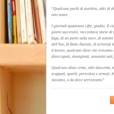
“
Qualcuno parlò di martirio, altri di d
mio nome.
I giornali sputavano cifre, giudizi. Il 
giorni successivi, raccontava storie di 
fuga, di un parto sulla nave, di uomini
dell’Isis, di Boko Haram, di terroristi 
il lavoro,
qualcuno disse che eravamo aff
disoccupati, emarginati, assassini nat
Qualcuno disse cento, altri duecento, tr
scappati, spariti, pericolosi e armati.
stavamo,
o da dove arrivavamo
”