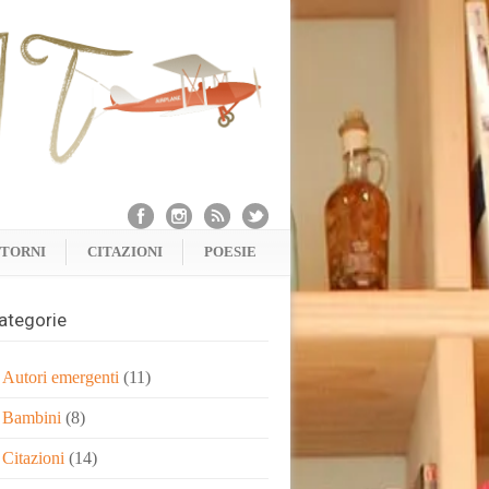
NTORNI
CITAZIONI
POESIE
ategorie
Autori emergenti
(11)
Bambini
(8)
Citazioni
(14)