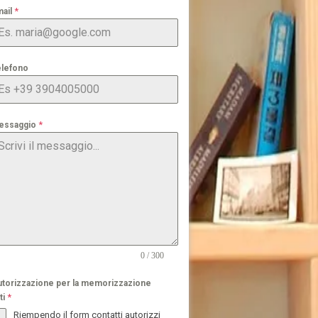
*
mail
elefono
*
essaggio
0 / 300
torizzazione per la memorizzazione
*
ti
Riempendo il form contatti autorizzi