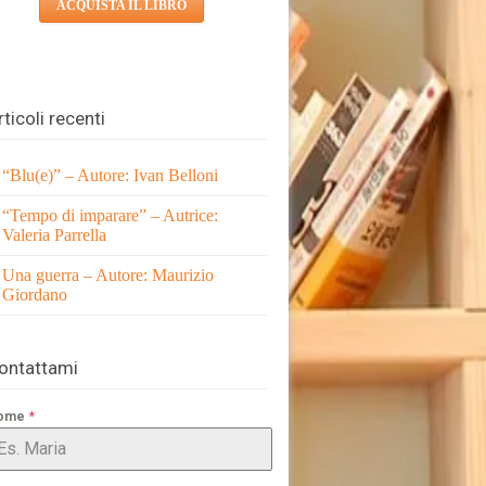
ACQUISTA IL LIBRO
rticoli recenti
“Blu(e)” – Autore: Ivan Belloni
“Tempo di imparare” – Autrice:
Valeria Parrella
Una guerra – Autore: Maurizio
Giordano
ontattami
*
ome