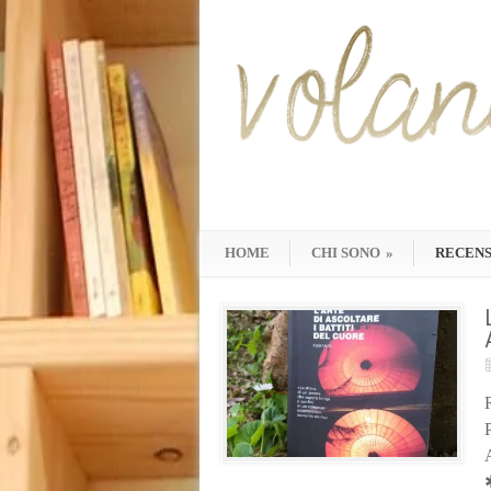
HOME
CHI SONO
»
RECENS
R