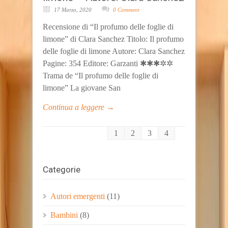
17 Marzo, 2020
0 Comment
Recensione di “Il profumo delle foglie di
limone” di Clara Sanchez Titolo: Il profumo
delle foglie di limone Autore: Clara Sanchez
Pagine: 354 Editore: Garzanti ✱✱✱✲✲
Trama de “Il profumo delle foglie di
limone” La giovane San
Continua a leggere →
1
2
3
4
Categorie
Autori emergenti
(11)
Bambini
(8)