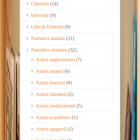
Citazioni
(14)
Interviste
(9)
Libri & Dintorni
(9)
Narrativa italiana
(21)
Narrativa straniera
(32)
Autori anglosassoni
(7)
Autori asiatici
(6)
Autori francesi
(8)
Autori islandesi
(2)
Autori mediorientali
(5)
Autori scandinavi
(1)
Autori spagnoli
(2)