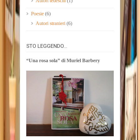
Autori tedeschi
(1)
Poesie
(6)
Autori stranieri
(6)
STO LEGGENDO…
“Una rosa sola” di Muriel Barbery